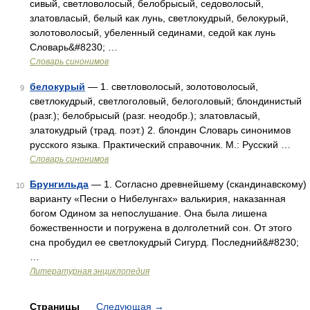
сивый, светловолосый, белобрысый, седоволосый,
златовласый, белый как лунь, светлокудрый, белокурый,
золотоволосый, убеленный сединами, седой как лунь
Словарь&#8230; …
Словарь синонимов
белокурый
— 1. светловолосый, золотоволосый,
9
светлокудрый, светлоголовый, белоголовый; блондинистый
(разг.); белобрысый (разг. неодобр.); златовласый,
златокудрый (трад. поэт.) 2. блондин Словарь синонимов
русского языка. Практический справочник. М.: Русский …
Словарь синонимов
Брунгильда
— 1. Согласно древнейшему (скандинавскому)
10
варианту «Песни о Нибелунгах» валькирия, наказанная
богом Одином за непослушание. Она была лишена
божественности и погружена в долголетний сон. От этого
сна пробудил ее светлокудрый Сигурд. Последний&#8230;
…
Литературная энциклопедия
Страницы
Следующая
→