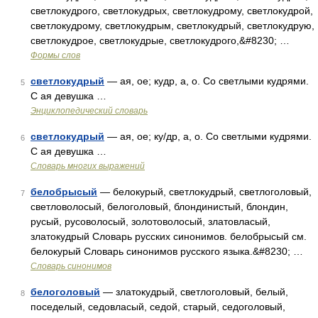
светлокудрого, светлокудрых, светлокудрому, светлокудрой,
светлокудрому, светлокудрым, светлокудрый, светлокудрую,
светлокудрое, светлокудрые, светлокудрого,&#8230; …
Формы слов
светлокудрый
— ая, ое; кудр, а, о. Со светлыми кудрями.
5
С ая девушка …
Энциклопедический словарь
светлокудрый
— ая, ое; ку/др, а, о. Со светлыми кудрями.
6
С ая девушка …
Словарь многих выражений
белобрысый
— белокурый, светлокудрый, светлоголовый,
7
светловолосый, белоголовый, блондинистый, блондин,
русый, русоволосый, золотоволосый, златовласый,
златокудрый Словарь русских синонимов. белобрысый см.
белокурый Словарь синонимов русского языка.&#8230; …
Словарь синонимов
белоголовый
— златокудрый, светлоголовый, белый,
8
поседелый, седовласый, седой, старый, седоголовый,